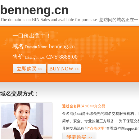
benneng.cn
The domain is on BIN Sales and available for purchase. 您访问的
一口价出售中！
域名
benneng.cn
Domain Name:
售价
CNY 8888.00
Listing Price:
立即购买
BUY NOW
>>
>>
域名交易方式：
通过金名网(4.cn) 中介交易
金名网(4.cn)是全球领先的域名交易服务机
简单、安全、专业的第三方服务！ 为了保证交
具体交易流程可
“点击这里”
查看或咨询support@
我要购买
>>