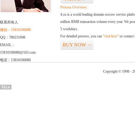
Process Overview:
4.cn is a world leading domain escrow service plat
million RMB transaction volume every year. We promi
联系所有人
5 workdays.
微信：15810106080
For detailed process, you can
“visit here”
or contact
QQ：780231698
BUY NOW
EMAIL：
>>
15810106080@163.com
电话：15810106080
Copyright © 1998 - 2
51La